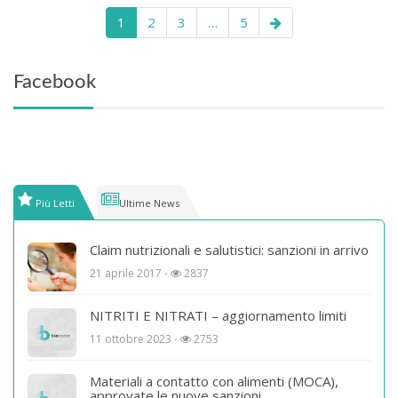
1
2
3
…
5
Facebook
Più Letti
Ultime News
Claim nutrizionali e salutistici: sanzioni in arrivo
21 aprile 2017 -
2837
NITRITI E NITRATI – aggiornamento limiti
11 ottobre 2023 -
2753
Materiali a contatto con alimenti (MOCA),
approvate le nuove sanzioni