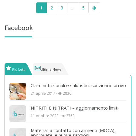
1
2
3
…
5
Facebook
Più Letti
Ultime News
Claim nutrizionali e salutistici: sanzioni in arrivo
21 aprile 2017 -
2836
NITRITI E NITRATI – aggiornamento limiti
11 ottobre 2023 -
2753
Materiali a contatto con alimenti (MOCA),
approvate le nuove sanzioni