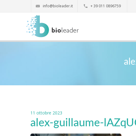
info@bioleader.it
+ 39 011 0896759
al
11 ottobre 2023
alex-guillaume-lAZq