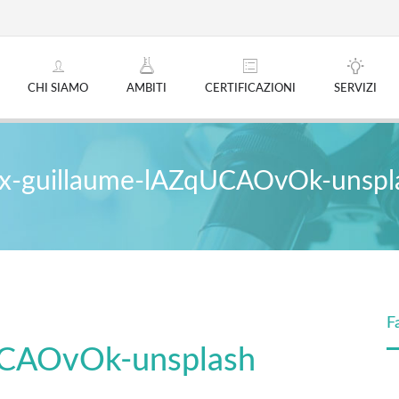
CHI SIAMO
AMBITI
CERTIFICAZIONI
SERVIZI
ex-guillaume-lAZqUCAOvOk-unspl
F
UCAOvOk-unsplash