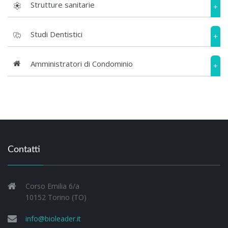
Strutture sanitarie
+
Studi Dentistici
+
Amministratori di Condominio
+
Contatti
Corso Emilia 6/a
10152 Torino (TO)
info@bioleader.it