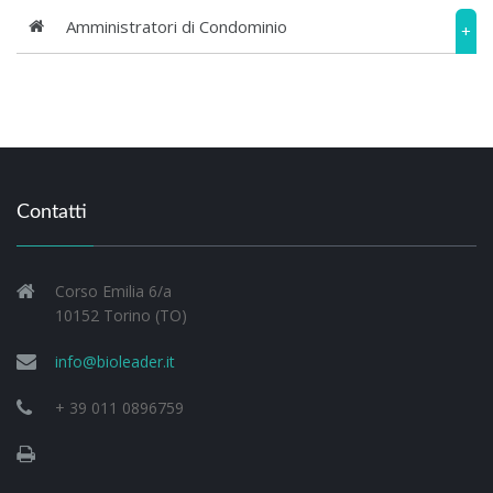
Amministratori di Condominio
+
Contatti
Corso Emilia 6/a
10152 Torino (TO)
info@bioleader.it
+ 39 011 0896759