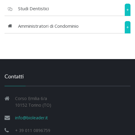
Studi Dentistici
+
Amministratori di Condominio
+
Contatti
Corso Emilia 6/a
10152 Torino (TO)
info@bioleader.it
+ 39 011 0896759