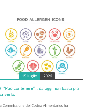
15 luglio
2026
Hoteller
per stru
 “Può contenere”… da oggi non basta più
benesse
criverlo.
Garantire
a Commissione del Codex Alimentarius ha