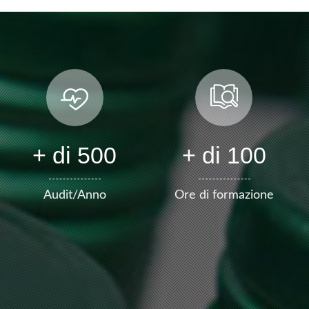
+ di 500
+ di 100
Audit/Anno
Ore di formazione