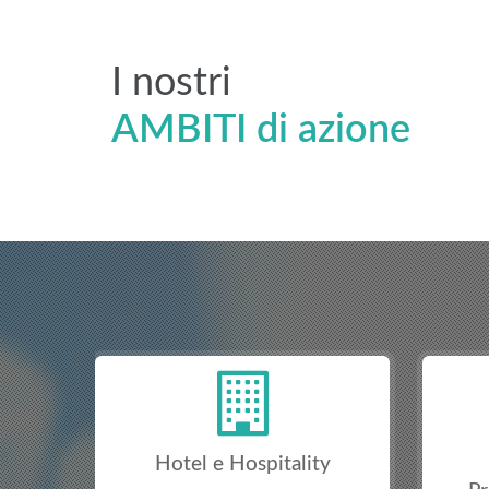
I nostri
AMBITI di azione
y