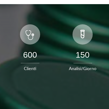
600
150
Clienti
Analisi/Giorno