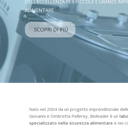
DELL’ECCELLENZA PER PICCOLE E GRANDI IMP
ALIMENTARE.
SCOPRI DI PIÙ
Nato nel 2004 da un progetto imprenditoriale del
Giovanni e Ombretta Pellerey, Bioleader è un
labo
specializzato nella sicurezza alimentare
e nei co