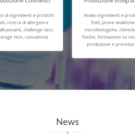
oduzione Integratori
Consulenti e altri labo
lisi ingredienti e prodotti
Svolgimento di analisi e con
finiti, prove analitiche
per conto di altri laborato
crobiologiche, chimiche e
consulenti esterni non affil
che, formazione su rischi di
Rete Biolab.
roduzione e procedure.
News