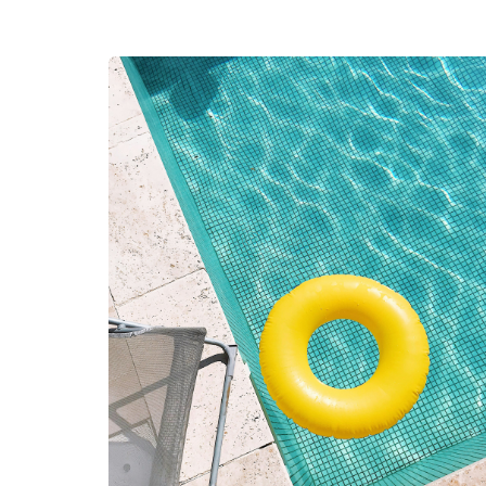
re per
i
presentano