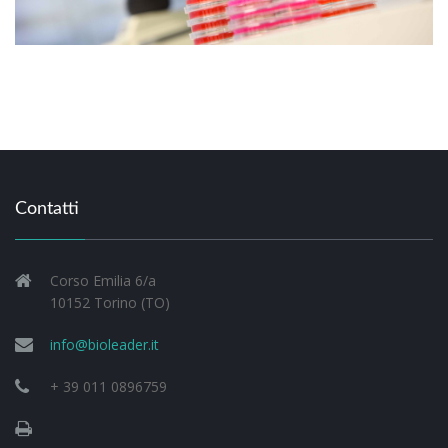
Contatti
Corso Emilia 6/a
10152 Torino (TO)
info@bioleader.it
+ 39 011 0896759