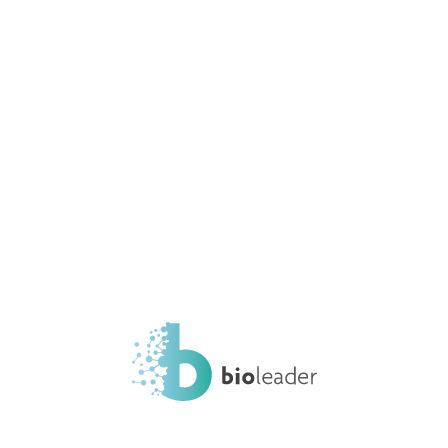
lab1
Home